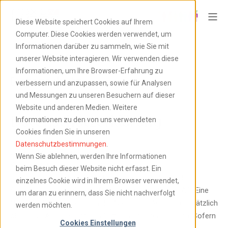
Diese Website speichert Cookies auf Ihrem
Computer. Diese Cookies werden verwendet, um
Informationen darüber zu sammeln, wie Sie mit
unserer Website interagieren. Wir verwenden diese
Informationen, um Ihre Browser-Erfahrung zu
Datenschutz
verbessern und anzupassen, sowie für Analysen
und Messungen zu unseren Besuchern auf dieser
Website und anderen Medien. Weitere
Datenschutzerklärung
Informationen zu den von uns verwendeten
Cookies finden Sie in unseren
Datenschutzbestimmungen
.
Datenschutzerklärung
Wenn Sie ablehnen, werden Ihre Informationen
Wir freuen uns sehr über Ihr Interesse an unserem
beim Besuch dieser Website nicht erfasst. Ein
Unternehmen. Datenschutz hat einen besonders hohen
einzelnes Cookie wird in Ihrem Browser verwendet,
Stellenwert für die Geschäftsleitung der NextLytics AG. Eine
um daran zu erinnern, dass Sie nicht nachverfolgt
Nutzung der Internetseiten der NextLytics AG ist grundsätzlich
werden möchten.
ohne jede Angabe personenbezogener Daten möglich. Sofern
Cookies Einstellungen