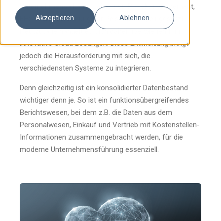
Unternehmensalltags (sei es nun Projektmanagement,
Akzeptieren
Ablehnen
EHS oder Abrechnung der Reisekosten) eingesetzt.
Heutzutage handelt es sich dabei überwiegend um
innovative Cloud Lösungen. Diese Entwicklung bringt
jedoch die Herausforderung mit sich, die
verschiedensten Systeme zu integrieren.
Denn gleichzeitig ist ein konsolidierter Datenbestand
wichtiger denn je. So ist ein funktionsübergreifendes
Berichtswesen, bei dem z.B. die Daten aus dem
Personalwesen, Einkauf und Vertrieb mit Kostenstellen-
Informationen zusammengebracht werden, für die
moderne Unternehmensführung essenziell.