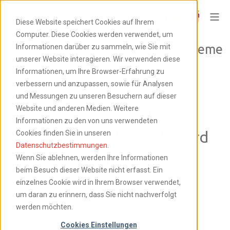
Diese Website speichert Cookies auf Ihrem
Computer. Diese Cookies werden verwendet, um
SAP BW Connector für Cloudsysteme
Informationen darüber zu sammeln, wie Sie mit
unserer Website interagieren. Wir verwenden diese
Informationen, um Ihre Browser-Erfahrung zu
verbessern und anzupassen, sowie für Analysen
und Messungen zu unseren Besuchern auf dieser
Anbindung
Die
von
Website und anderen Medien. Weitere
Informationen zu den von uns verwendeten
Cloud-Diensten
wird
Cookies finden Sie in unseren
Datenschutzbestimmungen
.
immer wichtiger
Wenn Sie ablehnen, werden Ihre Informationen
beim Besuch dieser Website nicht erfasst. Ein
einzelnes Cookie wird in Ihrem Browser verwendet,
Immer stärkere Vernetzung ist aus der heutigen
um daran zu erinnern, dass Sie nicht nachverfolgt
Unternehmenswelt nicht mehr wegzudenken.
werden möchten.
Gleichzeitig werden immer mehr spezialisierte
Lösungen in verschiedenen Bereichen des
Cookies Einstellungen