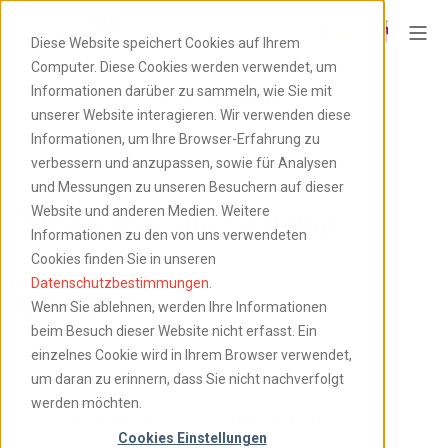
Diese Website speichert Cookies auf Ihrem
Computer. Diese Cookies werden verwendet, um
BW Bridge
Informationen darüber zu sammeln, wie Sie mit
unserer Website interagieren. Wir verwenden diese
Informationen, um Ihre Browser-Erfahrung zu
verbessern und anzupassen, sowie für Analysen
und Messungen zu unseren Besuchern auf dieser
Was ist
Website und anderen Medien. Weitere
die SAP BW
Informationen zu den von uns verwendeten
Cookies finden Sie in unseren
?
Datenschutzbestimmungen
.
Bridge
Wenn Sie ablehnen, werden Ihre Informationen
beim Besuch dieser Website nicht erfasst. Ein
einzelnes Cookie wird in Ihrem Browser verwendet,
Definition
um daran zu erinnern, dass Sie nicht nachverfolgt
werden möchten.
Die SAP
BW Bridge
ist eine
Softwarelösung
, die es
Cookies Einstellungen
Unternehmen ermöglicht,
SAP BW
(Business