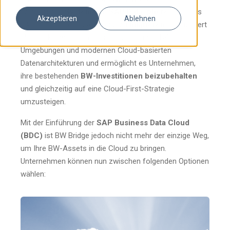
Warehouse)-
Systeme
zu
SAP Datasphere
(ehemals
Akzeptieren
Ablehnen
SAP Data Warehouse Cloud) zu
migrieren
. Sie fungiert
als Brücke zwischen älteren On-Premise-BW-
Umgebungen und modernen Cloud-basierten
Datenarchitekturen und ermöglicht es Unternehmen,
ihre bestehenden
BW-Investitionen beizubehalten
und gleichzeitig auf eine Cloud-First-Strategie
umzusteigen.
Mit der Einführung der
SAP Business Data Cloud
(BDC)
ist BW Bridge jedoch nicht mehr der einzige Weg,
um Ihre BW-Assets in die Cloud zu bringen.
Unternehmen können nun zwischen folgenden Optionen
wählen: