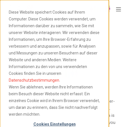
Diese Website speichert Cookies auf Ihrem
Computer. Diese Cookies werden verwendet, um
SAP HANA SQL Blog
Informationen darüber zu sammeln, wie Sie mit
unserer Website interagieren. Wir verwenden diese
Informationen, um Ihre Browser-Erfahrung zu
verbessern und anzupassen, sowie für Analysen
und Messungen zu unseren Besuchern auf dieser
Website und anderen Medien. Weitere
Informationen zu den von uns verwendeten
Cookies finden Sie in unseren
Datenschutzbestimmungen
.
SAP HANA SQL
Wenn Sie ablehnen, werden Ihre Informationen
beim Besuch dieser Website nicht erfasst. Ein
einzelnes Cookie wird in Ihrem Browser verwendet,
How can you succeed in analyzing and evaluating ever-
um daran zu erinnern, dass Sie nicht nachverfolgt
increasing amounts of data? With SAP HANA SQL
werden möchten.
Script, the calculation logic moves to where the data is
stored - to the database level. In our blog, we show you
Cookies Einstellungen