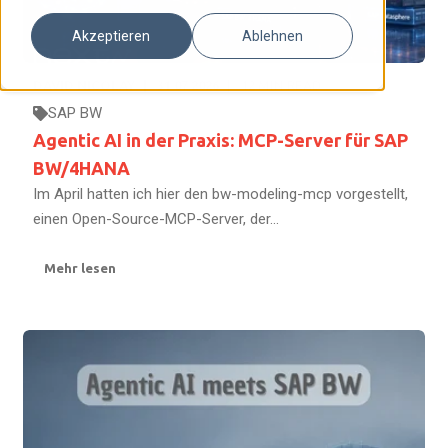
Akzeptieren
Ablehnen
DAVID NICOLAY
31.07.2026
12
MIN READ
SAP BW
Agentic AI in der Praxis: MCP-Server für SAP
BW/4HANA
Im April hatten ich hier den bw-modeling-mcp vorgestellt,
einen Open-Source-MCP-Server, der...
Mehr lesen