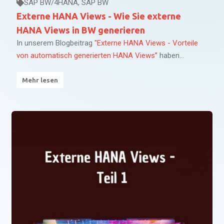
SAP BW/4HANA
,
SAP BW
Externe HANA Views - Wie Sie externe
HANA Views in BW generieren
In unserem Blogbeitrag
"Externe HANA Views - Vorteile
von automatisch generierten HANA Views”
haben...
Mehr lesen