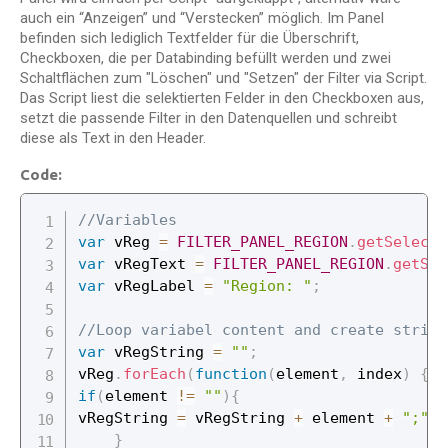
auch ein “Anzeigen” und “Verstecken” möglich. Im Panel
befinden sich lediglich Textfelder für die Überschrift,
Checkboxen, die per Databinding befüllt werden und zwei
Schaltflächen zum "Löschen" und "Setzen" der Filter via Script.
Das Script liest die selektierten Felder in den Checkboxen aus,
setzt die passende Filter in den Datenquellen und schreibt
diese als Text in den Header.
Code:
//Variables
var
 vReg 
=
FILTER_PANEL_REGION
.
getSelecte
var
 vRegText 
=
FILTER_PANEL_REGION
.
getSel
var
 vRegLabel 
=
"Region: "
;
//Loop variabel content and create string
var
 vRegString 
=
""
;
vReg
.
forEach
(
function
(
element
,
 index
)
{
if
(
element 
!=
""
)
{
vRegString 
=
 vRegString 
+
 element 
+
";"
;
}