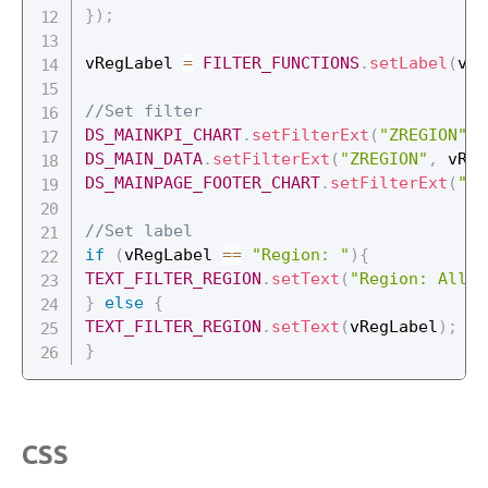
}
)
;
vRegLabel 
=
FILTER_FUNCTIONS
.
setLabel
(
vRe
//Set filter
DS_MAINKPI_CHART
.
setFilterExt
(
"ZREGION"
,
 
DS_MAIN_DATA
.
setFilterExt
(
"ZREGION"
,
 vReg
DS_MAINPAGE_FOOTER_CHART
.
setFilterExt
(
"ZR
//Set label
if
(
vRegLabel 
==
"Region: "
)
{
TEXT_FILTER_REGION
.
setText
(
"Region: All"
)
}
else
{
TEXT_FILTER_REGION
.
setText
(
vRegLabel
)
;
}
CSS