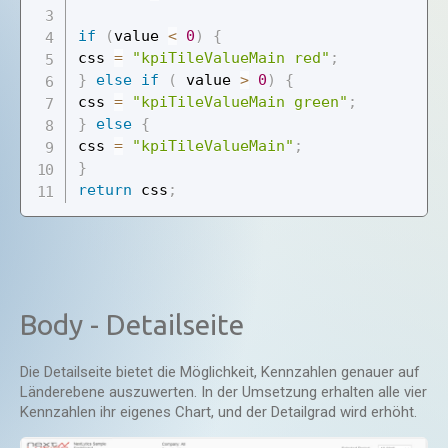
if
(
value 
<
0
)
{
css 
=
"kpiTileValueMain red"
;
}
else
if
(
 value 
>
0
)
{
css 
=
"kpiTileValueMain green"
;
}
else
{
css 
=
"kpiTileValueMain"
;
}
return
 css
;
Body - Detailseite
Die Detailseite bietet die Möglichkeit, Kennzahlen genauer auf
Länderebene auszuwerten. In der Umsetzung erhalten alle vier
Kennzahlen ihr eigenes Chart, und der Detailgrad wird erhöht.