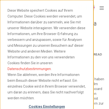
Diese Website speichert Cookies auf Ihrem
Computer. Diese Cookies werden verwendet, um
How To Dashboard mit Lumira
Informationen darüber zu sammeln, wie Sie mit
unserer Website interagieren. Wir verwenden diese
Designer 2.3
Informationen, um Ihre Browser-Erfahrung zu
verbessern und anzupassen, sowie für Analysen
und Messungen zu unseren Besuchern auf dieser
Website und anderen Medien. Weitere
RAFAEL SACHS
10.09.2019, 14:37:06
7
MIN READ
Informationen zu den von uns verwendeten
Cookies finden Sie in unseren
Datenschutzbestimmungen
.
Wenn Sie ablehnen, werden Ihre Informationen
Im ersten Artikel unserer Blogreihe “How to Dashboard” haben
beim Besuch dieser Website nicht erfasst. Ein
wir ein Sales Dashboard fachlich und visuell vorgestellt. Im
einzelnes Cookie wird in Ihrem Browser verwendet,
Zweiten Artikel wurde erläutert, wie Nutzer dieses Dashboard
um daran zu erinnern, dass Sie nicht nachverfolgt
im “SelfService” mit SAP Analytics Cloud Story umsetzen
werden möchten.
können. Jetzt gehen wir einen Schritt weiter und bauen mit
dem
Lumira Designer 2.3
ein Dashboard, das allen Nutzern zur
Cookies Einstellungen
Verfügung gestellt werden kann.