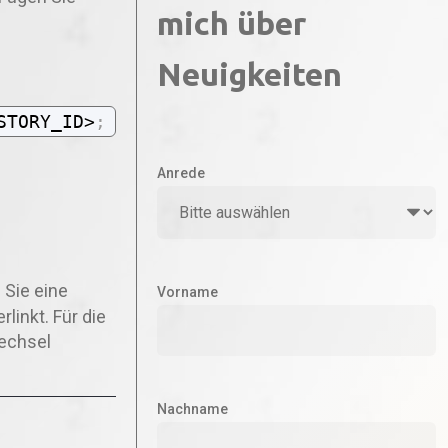
mich über
Neuigkeiten
STORY_ID>
;
Anrede
 Sie eine
Vorname
linkt. Für die
Wechsel
Nachname