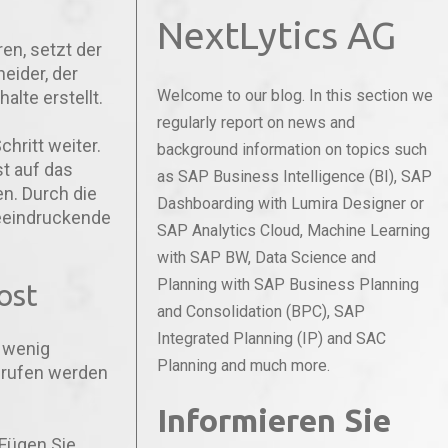
NextLytics AG
en, setzt der
heider, der
Welcome to our blog. In this section we
alte erstellt.
regularly report on news and
chritt weiter.
background information on topics such
st auf das
as SAP Business Intelligence (BI), SAP
n. Durch die
Dashboarding with Lumira Designer or
beeindruckende
SAP Analytics Cloud, Machine Learning
with SAP BW, Data Science and
Planning with SAP Business Planning
ost
and Consolidation (BPC), SAP
Integrated Planning (IP) and SAC
t wenig
Planning and much more.
gerufen werden
Informieren Sie
 Fügen Sie