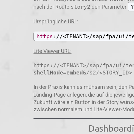
nach der Route
story2
den Parameter
?
Ursprüngliche URL:
https
:
//<TENANT>/sap/fpa/ui/t
Lite Viewer URL:
https://<TENANT>/sap/fpa/ui/te
shellMode=embed
&
/s2/<STORY_ID>
In der Praxis kann es mühsam sein, den P
Landing-Page anlegen, die auf die jeweili
Zukunft wäre ein Button in der Story wü
zwischen normalem und Lite-Viewer-Modu
Dashboardi