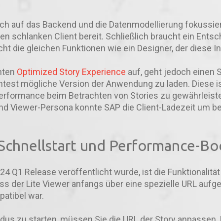
h auf das Backend und die Datenmodellierung fokussier
en schlanken Client bereit. Schließlich braucht ein Entsc
ht die gleichen Funktionen wie ein Designer, der diese Inh
nnten
Optimized Story Experience
auf, geht jedoch einen S
ichtest mögliche Version der Anwendung zu laden. Diese i
erformance beim Betrachten von Stories zu gewährleiste
nd Viewer-Persona konnte SAP die Client-Ladezeit um 
Schnellstart und Performance-Bo
4 Q1 Release veröffentlicht wurde, ist die Funktionalitä
ass der Lite Viewer anfangs über eine spezielle URL auf
atibel war.
dus zu starten, müssen Sie die URL der Story anpassen.