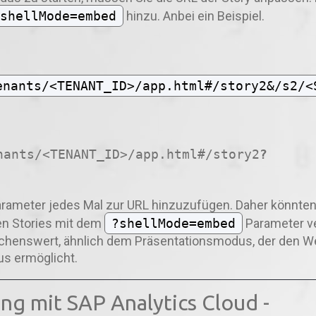
shellMode=embed
hinzu. Anbei ein Beispiel.
enants/<TENANT_ID>/app.html#/story2&/s2/<
nants/<TENANT_ID>/app.html#/story2
?
arameter jedes Mal zur URL hinzuzufügen. Daher könnten
gen Stories mit dem
?shellMode=embed
Parameter ver
nschenswert, ähnlich dem Präsentationsmodus, der den 
s ermöglicht.
ng mit SAP Analytics Cloud -