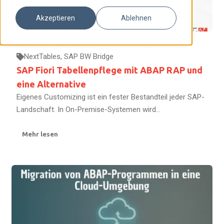
Akzeptieren
Ablehnen
DAVID NICOLAY
23.10.2025
7
MIN READ
NextTables
,
SAP BW Bridge
SAP Fiori Tabellenpflege mit ABAP RAP und
eine Alternative
Eigenes Customizing ist ein fester Bestandteil jeder SAP-
Landschaft. In On-Premise-Systemen wird...
Mehr lesen