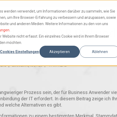
ies werden verwendet, um Informationen darüber zu sammeln, wie Sie
KTE
IT-SERVICES
BUSINESS ANALYTICS
KA
ionen, um Ihre Browser-Erfahrung zu verbessern und anzupassen, sowie
bsite und anderen Medien. Weitere Informationen zu den von uns
flege in SAP BW und 
ungen
.
Website nicht erfasst. Ein einzelnes Cookie wird in Ihrem Browser
rden möchten.
Cookies Einstellungen
Akzeptieren
Ablehnen
HLIG
28.06.2019, 13:37:26
4
MIN READ
ngwieriger Prozess sein, der für Business Anwender vie
ndung der IT erfordert. In diesem Beitrag zeige ich Ihn
d welche Alternativen es gibt.
n Informationen zu einem bestimmten Merkmal. Stammda