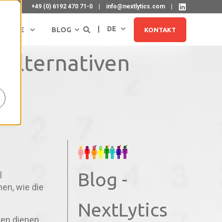
+49 (0) 6192 470 71-0
info@nextlytics.com
DE
RRIERE
BLOG
KONTAKT
Alternativen
Blog -
NEWSLETTER ABONNIEREN
l
en, wie die
NextLytics
ten dienen