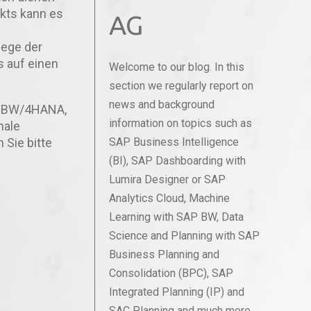
kts kann es
AG
lege der
s auf einen
Welcome to our blog. In this
section we regularly report on
news and background
nd BW/4HANA,
information on topics such as
male
n Sie bitte
SAP Business Intelligence
(BI), SAP Dashboarding with
Lumira Designer or SAP
Analytics Cloud, Machine
Learning with SAP BW, Data
Science and Planning with SAP
Business Planning and
Consolidation (BPC), SAP
Integrated Planning (IP) and
SAC Planning and much more.