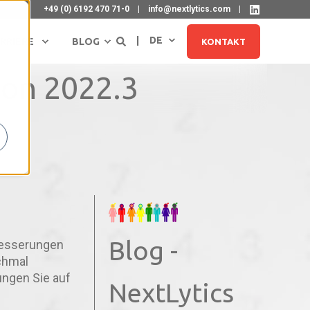
+49 (0) 6192 470 71-0
info@nextlytics.com
DE
RRIERE
BLOG
KONTAKT
ion 2022.3
Blog -
NEWSLETTER ABONNIEREN
rbesserungen
chmal
ungen Sie auf
NextLytics