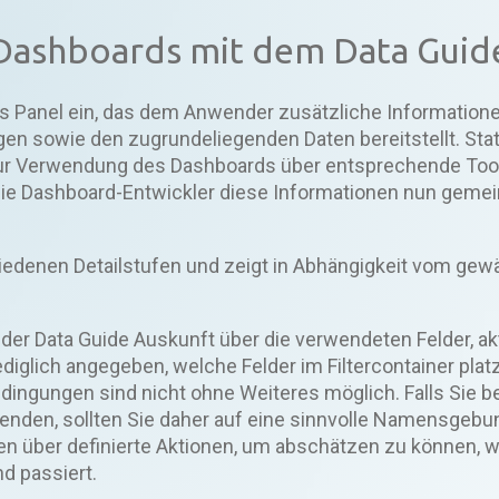
Dashboards mit dem Data Guid
es Panel ein, das dem Anwender zusätzliche Informatio
en sowie den zugrundeliegenden Daten bereitstellt. Sta
ur Verwendung des Dashboards über entsprechende Tool
 die Dashboard-Entwickler diese Informationen nun geme
edenen Detailstufen und zeigt in Abhängigkeit vom gew
 der Data Guide Auskunft über die verwendeten Felder, akt
ediglich angegeben, welche Felder im Filtercontainer platz
edingungen sind nicht ohne Weiteres möglich. Falls Sie 
verwenden, sollten Sie daher auf eine sinnvolle Namensgebu
en über definierte Aktionen, um abschätzen zu können, w
d passiert.