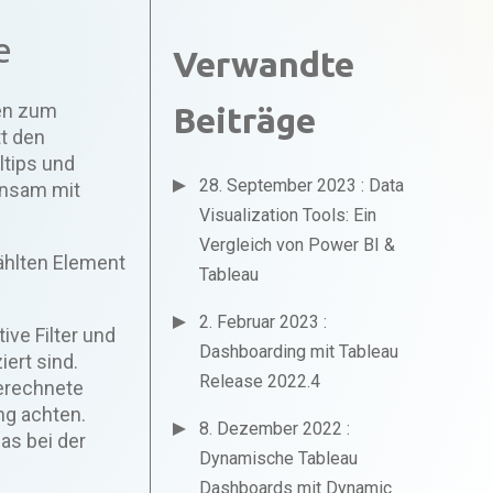
e
Verwandte
nen zum
Beiträge
tt den
tips und
28. September 2023 : Data
insam mit
Visualization Tools: Ein
Vergleich von Power BI &
ählten Element
Tableau
2. Februar 2023 :
ive Filter und
Dashboarding mit Tableau
iert sind.
Release 2022.4
berechnete
ng achten.
8. Dezember 2022 :
as bei der
Dynamische Tableau
Dashboards mit Dynamic