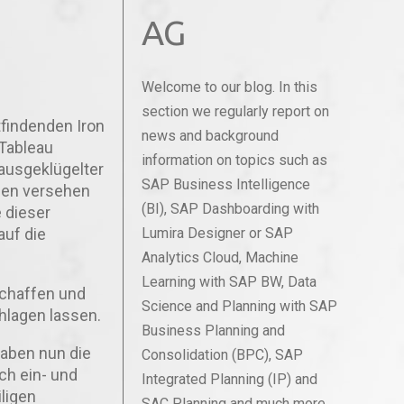
AG
Welcome to our blog. In this
section we regularly report on
ttfindenden Iron
news and background
Tableau
information on topics such as
ausgeklügelter
SAP Business Intelligence
gen versehen
(BI), SAP Dashboarding with
e dieser
uf die
Lumira Designer or SAP
Analytics Cloud, Machine
Learning with SAP BW, Data
schaffen und
Science and Planning with SAP
hlagen lassen.
Business Planning and
haben nun die
Consolidation (BPC), SAP
ch ein- und
Integrated Planning (IP) and
ligen
SAC Planning and much more.