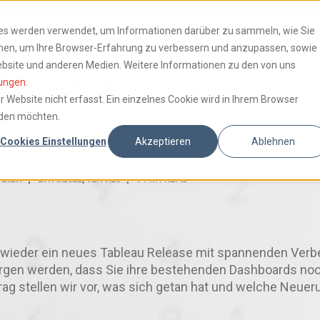
ies werden verwendet, um Informationen darüber zu sammeln, wie Sie
KTE
IT-SERVICES
BUSINESS ANALYTICS
KA
ionen, um Ihre Browser-Erfahrung zu verbessern und anzupassen, sowie
bsite und anderen Medien. Weitere Informationen zu den von uns
ing Tableau mit Vers
ungen
.
Website nicht erfasst. Ein einzelnes Cookie wird in Ihrem Browser
rden möchten.
Cookies Einstellungen
Akzeptieren
Ablehnen
LIER
27.10.2022, 12:11:28
7
MIN READ
es wieder ein neues Tableau Release mit spannenden Ve
 sorgen werden, dass Sie ihre bestehenden Dashboards no
ag stellen wir vor, was sich getan hat und welche Neuer