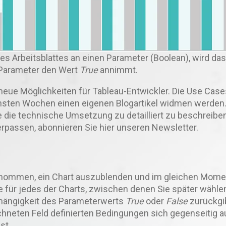
nes Arbeitsblattes an einen Parameter (Boolean), wird das
 Parameter den Wert
True
annimmt.
g neue Möglichkeiten für Tableau-Entwickler. Die Use Case
ächsten Wochen einen eigenen Blogartikel widmen werde
e die technische Umsetzung zu detailliert zu beschreibe
verpassen, abonnieren Sie hier unseren Newsletter.
nommen, ein Chart auszublenden und im gleichen Momen
 für jedes der Charts, zwischen denen Sie später wähle
Abhängigkeit des Parameterwerts
True
oder
False
zurückgib
rechneten Feld definierten Bedingungen sich gegenseitig 
st.