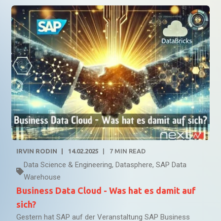
IRVIN RODIN
14.02.2025
7
MIN READ
Data Science & Engineering
,
Datasphere
,
SAP Data
Warehouse
Business Data Cloud - Was hat es damit auf
sich?
Gestern hat SAP auf der Veranstaltung SAP Business